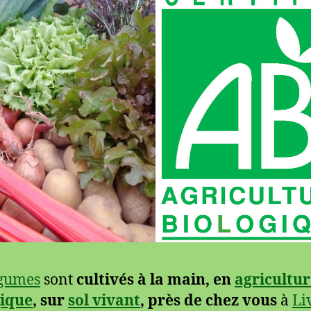
égumes
sont
cultivés à la main, en
agricultur
gique
, sur
sol vivant
, près de chez vous
à
Li