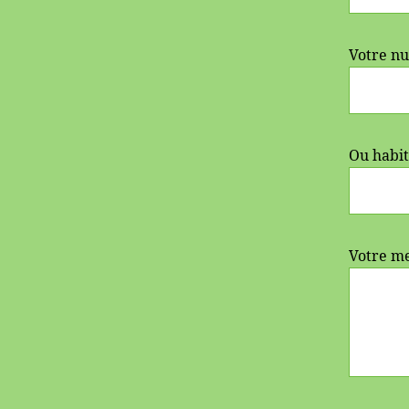
Votre n
Ou habit
Votre m