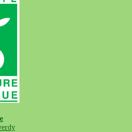
e
verdy