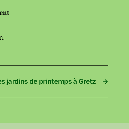
tent
n.
es jardins de printemps à Gretz
→