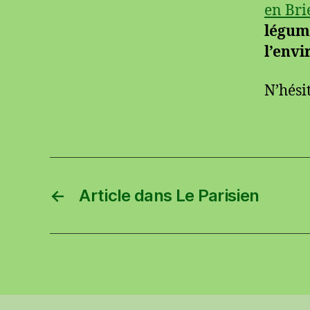
en Bri
légume
l’envi
N’hési
←
Article dans Le Parisien