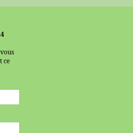
24
 vous
t ce