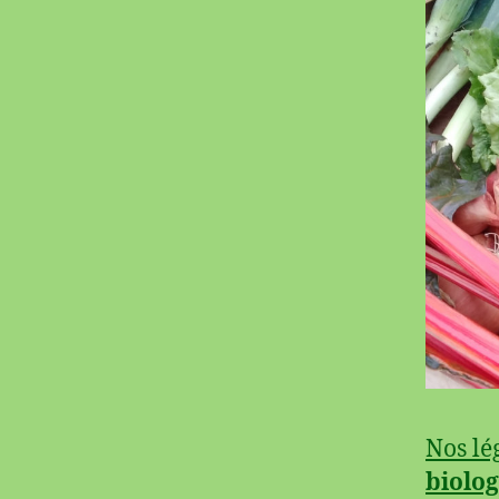
Nos l
biolo