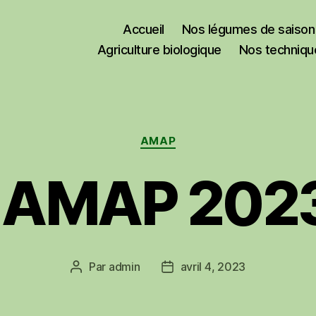
Accueil
Nos légumes de saison
Agriculture biologique
Nos techniqu
Catégories
AMAP
n AMAP 202
Par
admin
avril 4, 2023
Auteur
Date
de
de
l’article
l’article