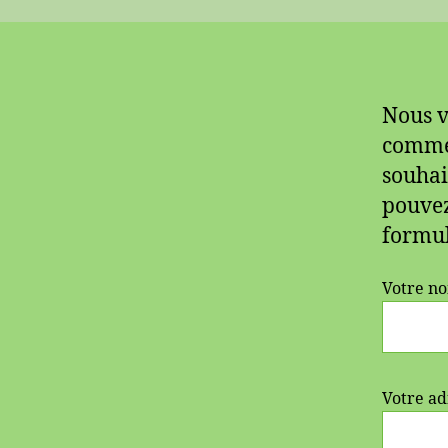
Nous v
commen
souhai
pouvez
formul
Votre n
Votre ad