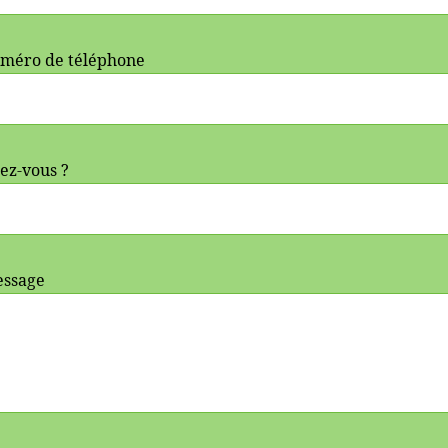
uméro de téléphone
ez-vous ?
essage