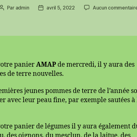
Par
admin
avril 5, 2022
Aucun commentair
Auteur
Date
de
de
l’article
l’article
otre panier
AMAP
de mercredi, il y aura des
 de terre nouvelles.
emières jeunes pommes de terre de l’année so
er avec leur peau fine, par exemple sautées à 
otre panier de légumes il y aura également d
u, des oignons, du mesclun, de la laitue, des