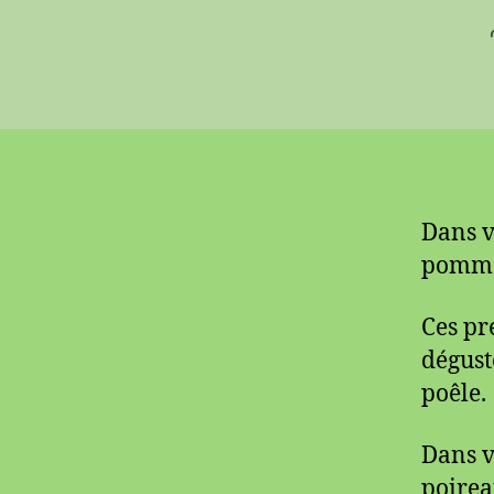
Dans v
pommes
Ces pr
dégust
poêle.
Dans v
poirea