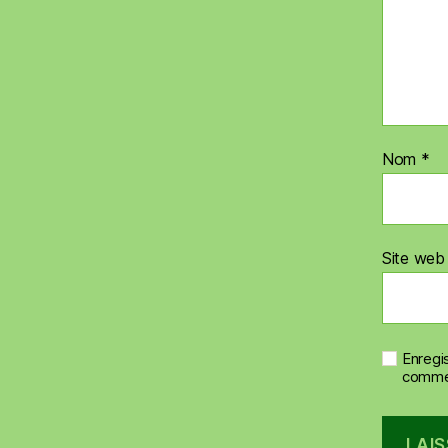
Nom
*
Site web
Enregi
commen