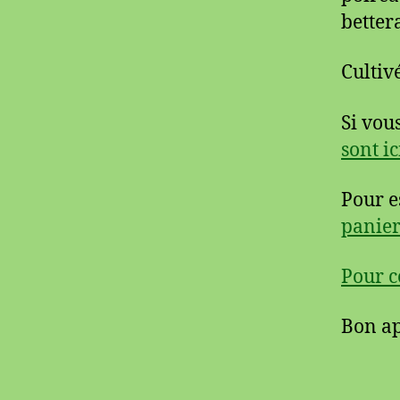
better
Cultiv
Si vou
sont ic
Pour e
panier
Pour c
Bon ap